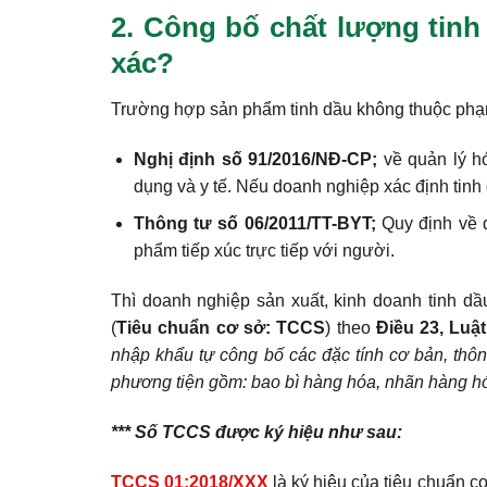
2. Công bố chất lượng tinh
xác?
Trường hợp sản phẩm tinh dầu không thuộc phạm
Nghị định số 91/2016/NĐ-CP;
về quản lý h
dụng và y tế. Nếu doanh nghiệp xác định tin
Thông tư số 06/2011/TT-BYT;
Quy định về 
phẩm tiếp xúc trực tiếp với người.
Thì doanh nghiệp sản xuất, kinh doanh tinh dầ
(
Tiêu chuẩn cơ sở: TCCS
) theo
Điều 23, Lu
nhập khẩu tự công bố các đặc tính cơ bản, thôn
phương tiện gồm: bao bì hàng hóa, nhãn hàng hó
*** Số TCCS được ký hiệu như sau:
TCCS 01:2018/XXX
là ký hiệu của tiêu chuẩn cơ