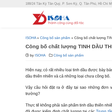
S
188/24 Tân Kỳ Tân Quý, P. Sơn Kỳ, Q. Tân Phú, Hồ Chí M
k
i
p
t
o
ISOHA
»
Công bố sản phẩm
»
Công bố chất lượng T
c
Công bố chất lượng TINH DẦU TH
o
n
by
ISOHA
Công bố sản phẩm
t
e
Hiện nay, có rất nhiều loại tinh dầu được bày b
n
dầu thiên nhiên và cả những loại chưa công bố.
t
Vậy câu hỏi đặt ra ở đây tại sao những đơn 
trường?
Thực tế không phải sản phẩm tinh dầu thiên nhi
đã được kiểm định chất lượng tại các
Trung t