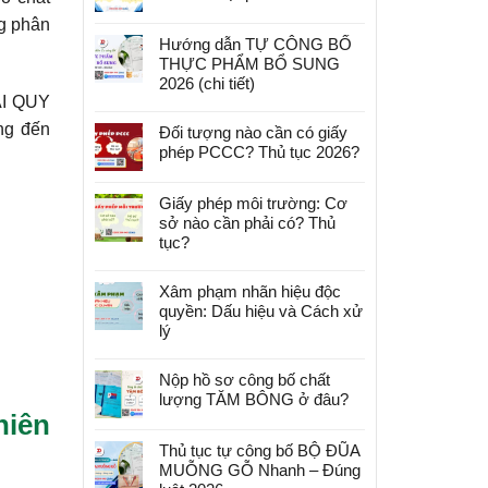
ng phân
Hướng dẫn TỰ CÔNG BỐ
THỰC PHẨM BỔ SUNG
2026 (chi tiết)
SAI QUY
ng đến
Đối tượng nào cần có giấy
phép PCCC? Thủ tục 2026?
Giấy phép môi trường: Cơ
sở nào cần phải có? Thủ
tục?
Xâm phạm nhãn hiệu độc
quyền: Dấu hiệu và Cách xử
lý
Nộp hồ sơ công bố chất
lượng TĂM BÔNG ở đâu?
hiên
Thủ tục tự công bố BỘ ĐŨA
MUỖNG GỖ Nhanh – Đúng