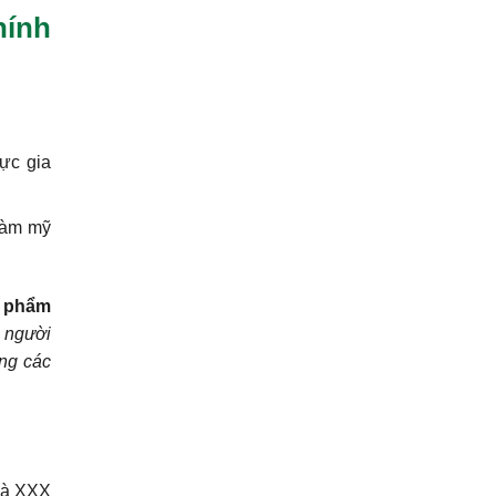
hính
vực gia
làm mỹ
n phẩm
 người
ong các
 là XXX