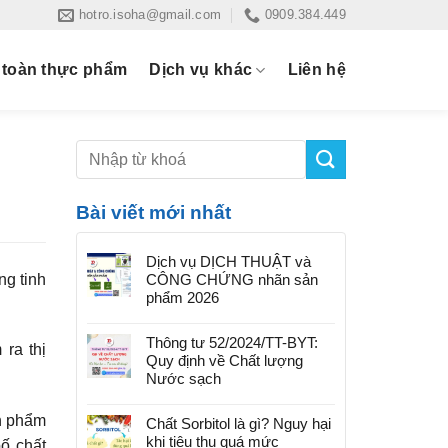
hotro.isoha@gmail.com
0909.384.449
 toàn thực phẩm
Dịch vụ khác
Liên hệ
Bài viết mới nhất
Dịch vụ DỊCH THUẬT và
ng tinh
CÔNG CHỨNG nhãn sản
phẩm 2026
Thông tư 52/2024/TT-BYT:
ra thị
Quy định về Chất lượng
Nước sạch
ản phẩm
Chất Sorbitol là gì? Nguy hại
khi tiêu thụ quá mức
ố chất