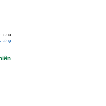
ệm phù
c công
hiên