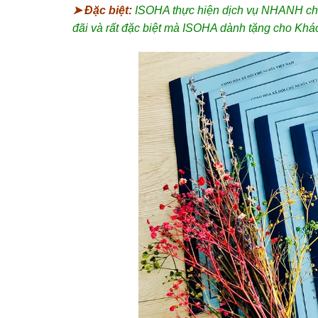
➤ Đặc biệt:
ISOHA thực hiện dịch vụ NHANH 
đãi và rất đặc biệt mà ISOHA dành tặng cho Khác