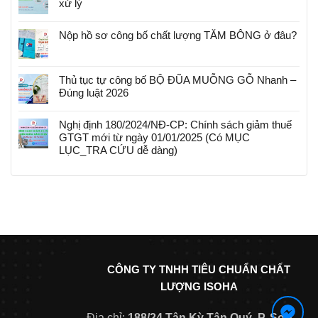
xử lý
Nộp hồ sơ công bố chất lượng TĂM BÔNG ở đâu?
Thủ tục tự công bố BỘ ĐŨA MUỖNG GỖ Nhanh –
Đúng luật 2026
Nghị định 180/2024/NĐ-CP: Chính sách giảm thuế
GTGT mới từ ngày 01/01/2025 (Có MỤC
LỤC_TRA CỨU dễ dàng)
CÔNG TY TNHH TIÊU CHUẨN CHẤT
LƯỢNG ISOHA
Địa chỉ:
188/24 Tân Kỳ Tân Quý, P. Sơn