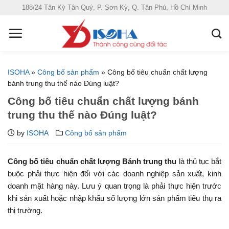
S
188/24 Tân Kỳ Tân Quý, P. Sơn Kỳ, Q. Tân Phú, Hồ Chí Minh
k
i
p
t
o
ISOHA
»
Công bố sản phẩm
»
Công bố tiêu chuẩn chất lượng
c
bánh trung thu thế nào Đúng luật?
o
Công bố tiêu chuẩn chất lượng bánh
n
trung thu thế nào Đúng luật?
t
e
by
ISOHA
Công bố sản phẩm
n
t
Công bố tiêu chuẩn chất lượng Bánh trung thu
là thủ tục bắt
buộc phải thực hiện đối với các doanh nghiệp sản xuất, kinh
doanh mặt hàng này. Lưu ý quan trọng là phải thực hiện trước
khi sản xuất hoặc nhập khẩu số lượng lớn sản phẩm tiêu thụ ra
thị trường.