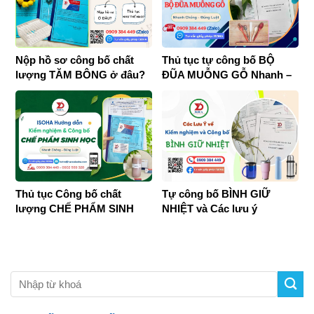
Nộp hồ sơ công bố chất
Thủ tục tự công bố BỘ
lượng TĂM BÔNG ở đâu?
ĐŨA MUỖNG GỖ Nhanh –
Đúng luật 2026
Thủ tục Công bố chất
Tự công bố BÌNH GIỮ
lượng CHẾ PHẨM SINH
NHIỆT và Các lưu ý
HỌC đúng luật 2026