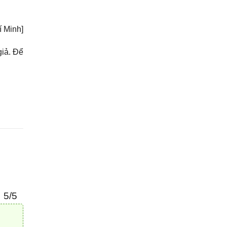
 Minh]
iả. Để
5/5