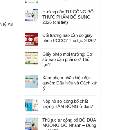
Hướng dẫn TỰ CÔNG BỐ
THỰC PHẨM BỔ SUNG
2026 (chi tiết)
n lý An
Đối tượng nào cần có giấy
phép PCCC? Thủ tục 2026?
Giấy phép môi trường: Cơ
sở nào cần phải có? Thủ
tục?
Xâm phạm nhãn hiệu độc
quyền: Dấu hiệu và Cách xử
lý
Nộp hồ sơ công bố chất
lượng TĂM BÔNG ở đâu?
Thủ tục tự công bố BỘ ĐŨA
MUỖNG GỖ Nhanh – Đúng