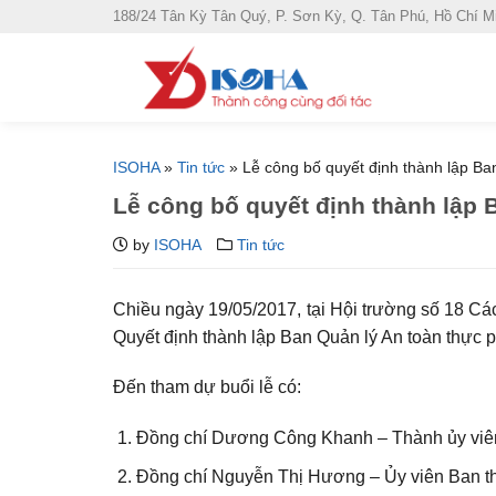
S
188/24 Tân Kỳ Tân Quý, P. Sơn Kỳ, Q. Tân Phú, Hồ Chí M
k
i
p
t
o
ISOHA
»
Tin tức
»
Lễ công bố quyết định thành lập B
c
Lễ công bố quyết định thành lập
o
n
by
ISOHA
Tin tức
t
e
Chiều ngày 19/05/2017, tại Hội trường số 18 
n
Quyết định thành lập Ban Quản lý An toàn thự
t
Đến tham dự buổi lễ có:​
Đồng chí
Dương Công Khanh
– Thành ủy viên
Đồng chí
Nguyễn Thị Hương
– Ủy viên Ban t