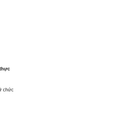
 thực
ữ chức