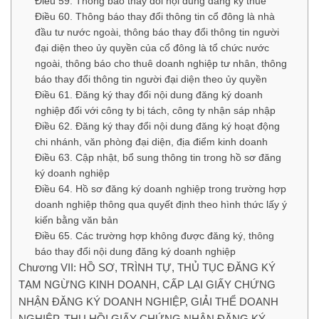
Điều 59. Thông báo thay đổi nội dung đăng ký thuế
Điều 60. Thông báo thay đổi thông tin cổ đông là nhà
đầu tư nước ngoài, thông báo thay đổi thông tin người
đại diện theo ủy quyền của cổ đông là tổ chức nước
ngoài, thông báo cho thuê doanh nghiệp tư nhân, thông
báo thay đổi thông tin người đại diện theo ủy quyền
Điều 61. Đăng ký thay đổi nội dung đăng ký doanh
nghiệp đối với công ty bị tách, công ty nhận sáp nhập
Điều 62. Đăng ký thay đổi nội dung đăng ký hoạt động
chi nhánh, văn phòng đại diện, địa điểm kinh doanh
Điều 63. Cập nhật, bổ sung thông tin trong hồ sơ đăng
ký doanh nghiệp
Điều 64. Hồ sơ đăng ký doanh nghiệp trong trường hợp
doanh nghiệp thông qua quyết định theo hình thức lấy ý
kiến bằng văn bản
Điều 65. Các trường hợp không được đăng ký, thông
báo thay đổi nội dung đăng ký doanh nghiệp
Chương VII: HỒ SƠ, TRÌNH TỰ, THỦ TỤC ĐĂNG KÝ
TẠM NGỪNG KINH DOANH, CẤP LẠI GIẤY CHỨNG
NHẬN ĐĂNG KÝ DOANH NGHIỆP, GIẢI THỂ DOANH
NGHIỆP, THU HỒI GIẤY CHỨNG NHẬN ĐĂNG KÝ