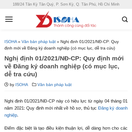
S
188/24 Tân Kỳ Tân Quý, P. Sơn Kỳ, Q. Tân Phú, Hồ Chí Minh
k
i
p
t
o
ISOHA
»
Văn bản pháp luật
»
Nghị định 01/2021/NĐ-CP: Quy
c
định mới về Đăng ký doanh nghiệp (có mục lục, dễ tra cứu)
o
Nghị định 01/2021/NĐ-CP: Quy định mới
n
về Đăng ký doanh nghiệp (có mục lục,
t
dễ tra cứu)
e
n
by
ISOHA
Văn bản pháp luật
t
Nghị định 01/2021/NĐ-CP này có hiệu lực từ ngày 04 tháng 01
năm 2021: Quy định mới nhất về hồ sơ, thủ tục
Đăng ký doanh
nghiệp
.
Điểm đặc biệt là tạo điều kiện thuận lợi, dễ dàng hơn cho các