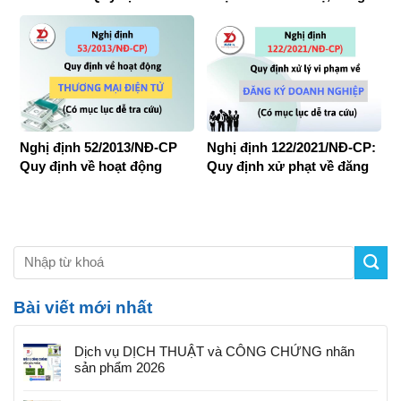
tục Công bố hợp quy Thức
nghiệp mới nhất (Có mục
ăn chăn nuôi
lục rõ ràng – Dễ dàng tra
cứu thông tin)
Nghị định 52/2013/NĐ-CP
Nghị định 122/2021/NĐ-CP:
Quy định về hoạt động
Quy định xử phạt về đăng
thương mại điện tử (có
ký doanh nghiệp (có Mục
Mục lục, dễ tra cứu)
lục dễ tra cứu)
Bài viết mới nhất
Dịch vụ DỊCH THUẬT và CÔNG CHỨNG nhãn
sản phẩm 2026