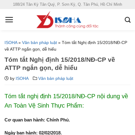
S
188/24 Tân Kỳ Tân Quý, P. Sơn Kỳ, Q. Tân Phú, Hồ Chí Minh
k
i
p
t
o
ISOHA
»
Văn bản pháp luật
»
Tóm tắt Nghị định 15/2018/NĐ-CP
c
về ATTP ngắn gọn, dễ hiểu
o
Tóm tắt Nghị định 15/2018/NĐ-CP về
n
ATTP ngắn gọn, dễ hiểu
t
e
by
ISOHA
Văn bản pháp luật
n
t
Tóm tắt nghị định 15/2018/NĐ-CP nội dung về
An Toàn Vệ Sinh Thực Phẩm:
Cơ quan ban hành: Chính Phủ.
Ngày ban hành: 02/02/2018.