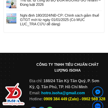
Thủ tục tự công bố BỘ ĐŨA MUỖNG GỖ Nhanh –
Đúng luật 2026
Nghị định 180/2024/NĐ-CP: Chính sách giảm thuế
GTGT mới từ ngày 01/01/2025 (Có MỤC
LỤC_TRA CỨU dễ dàng)
CÔNG TY TNHH TIÊU CHUẨN CHẤT
LƯỢNG ISOHA
Địa chỉ:
188/24 Tân Kỳ Tân Quý, P. Sơn
Kỳ, Q. Tân Phú, TP.
Hồ Chí Minh
Email:
hotro.isoha@gmail.com
Hotline:
0909 384 449 (Zalo) - 0902 569 328