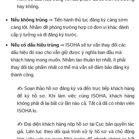
hay không.
Nếu không trùng
⇒ Tiến hành thủ tục đăng ký càng sớm
càng tốt. Nhằm đề phòng trường hợp có đơn vị khác đánh
cắp ý tưởng và đi đăng ký trước.
Nếu có dấu hiệu trùng
⇒ ISOHA sẽ tư vấn thay đổi các
dấu hiệu đó sao cho vẫn giữ được ý nghĩa ban đầu mà
khách hàng mong muốn. Nhằm tạo thuận lợi nhất, ít phải
thay đổi tác phẩm nhất có thể mà vẫn sẽ đảm bảo đăng ký
thành công.
✍ Soạn thảo hồ sơ đăng ký và đến trực tiếp khách hàng
để ký hồ sơ. Khi làm việc cùng ISOHA, khách hàng
không phải đi lại bất cứ lần nào cả. Tất cả đã có nhân viên
ISOHA lo.
✍ Đại diện khách hàng nộp hồ sơ tại Cục bản quyền tác
giả.
Liên tục theo dõi quá trình xử lý hồ sơ v
à chủ động
làm việc với cơ quan Nhà nước để nhanh chóng ra kết