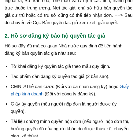
Ngoài ra, Sở Văn hóa, Thể thao và Du lịch các tỉnh, thành phố
trực thuộc trung ương. Nơi tác giả, chủ sở hữu bản quyền tác
giả cư trú hoặc có trụ sở cũng có thể tiếp nhận đơn. ==> Sau
đó chuyển về Cục Bản quyền tác giả xem xét, giải quyết.
2. Hồ sơ đăng ký bảo hộ quyền tác giả
Hồ sơ đầy đủ mà cơ quan Nhà nước quy định để tiến hành
đăng ký bản quyền tác giả như sau:
Tờ khai đăng ký quyền tác giả theo mẫu quy định.
Tác phẩm cần đăng ký quyền tác giả (2 bản sao).
CMND/Thẻ căn cước (Đối với cá nhân đăng ký) hoặc
Giấy
phép kinh doanh
(Đối với công ty đăng ký).
Giấy ủy quyền (nếu người nộp đơn là người được ủy
quyền).
Tài liệu chứng minh quyền nộp đơn (nếu người nộp đơn thụ
hưởng quyền đó của người khác do được thừa kế, chuyển
giao, kế thừa).