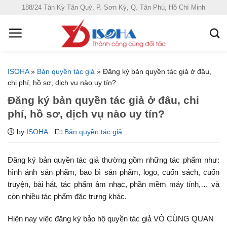
S
188/24 Tân Kỳ Tân Quý, P. Sơn Kỳ, Q. Tân Phú, Hồ Chí Minh
k
i
p
t
o
ISOHA
»
Bản quyền tác giả
»
Đăng ký bản quyền tác giả ở đâu,
c
chi phí, hồ sơ, dịch vụ nào uy tín?
o
Đăng ký bản quyền tác giả ở đâu, chi
n
phí, hồ sơ, dịch vụ nào uy tín?
t
e
by
ISOHA
Bản quyền tác giả
n
t
Đăng ký bản quyền tác giả thường gồm những tác phẩm như:
hình ảnh sản phẩm, bao bì sản phẩm, logo, cuốn sách, cuốn
truyện, bài hát, tác phẩm âm nhạc, phần mềm máy tính,… và
còn nhiều tác phẩm đặc trưng khác.
Hiện nay việc đăng ký bảo hộ quyền tác giả VÔ CÙNG QUAN