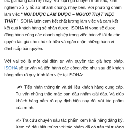
tác giả hàng đầu hiện nay. Với đội ngũ chuyên môn sâu, kinh
nghiệm xử lý hồ sơ nhanh chóng, nhạy bén. Với phương châm
làm việc
“
NÓI ĐƯỢC LÀM ĐƯỢC – NGƯỜI THẬT VIỆC
THẬT
” ISOHA luôn cam kết chất lượng làm việc và cam kết
kết quả khách hàng sẽ nhận được
. ISOHA hi vọng sẽ được
đồng hành cùng các doanh nghiệp trong việc b
ảo vệ tối đa các
quyền tác giả cho chủ sở hữu và ngăn chặn những hành vi
đánh cắp bản quyền.
Với vai trò là một đại diện tư vấn quyền tác giả hợp pháp,
ISOHA
sẽ tư vấn và tiến hành các công việc như sau để khách
hàng nắm rõ quy trình làm việc tại ISOHA:
✍
Tiếp nhận thông tin và tài liệu khách hàng cung cấp.
Tư vấn những thắc mắc ban đầu nhằm giải đáp. Và giúp
khách hàng nắm rõ quy định hiện nay đối với tác phẩm
của mình.
✍ Tra cứu chuyên sâu tác phẩm xem khả năng đăng ký.
Xem có dấu hiệu trùng với tác phẩm đã có trên thị trường